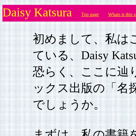
Daisy Katsura
Top page
Whats is this s
初めまして、私は
ている、Daisy Kat
恐らく、ここに辿
ックス出版の「名
でしょうか。
まずは、私の書籍