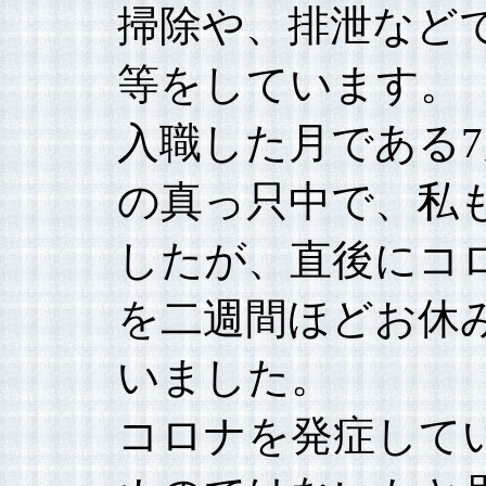
掃除や、排泄など
等をしています。
入職した月である
の真っ只中で、私
したが、直後にコ
を二週間ほどお休
いました。
コロナを発症して