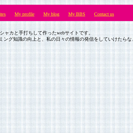
ites
My profile
My blog
My BBS
Contact us
ャカシャカと手打ちして作ったwebサイトです。
ミング知識の向上と、私の日々の情報の発信をしていけたらな